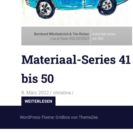
Materiaal-Series 41
bis 50
8. März 2022
christine
WEITERLESEN
WordPress-Theme: Gridbox von ThemeZee.