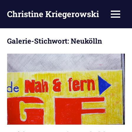
Zum
Inhalt
Christine Kriegerowski
MENÜ
springen
Galerie-Stichwort:
Neukölln