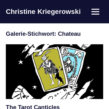
Zum
Inhalt
Christine Kriegerowski
MENÜ
springen
Galerie-Stichwort:
Chateau
The Tarot Canticles