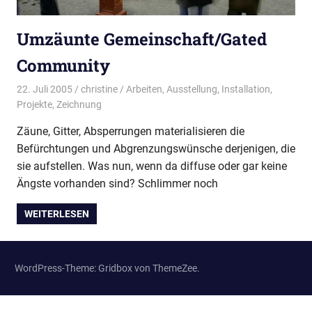
Umzäunte Gemeinschaft/Gated
Community
22. Juli 2005
christine
Arbeiten
,
Ausstellung
,
Installation
,
Projekte
,
Zeichnung
Zäune, Gitter, Absperrungen materialisieren die
Befürchtungen und Abgrenzungswünsche derjenigen, die
sie aufstellen. Was nun, wenn da diffuse oder gar keine
Ängste vorhanden sind? Schlimmer noch
WEITERLESEN
WordPress-Theme: Gridbox von ThemeZee.