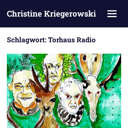
Zum
Inhalt
Christine Kriegerowski
MENÜ
springen
Schlagwort:
Torhaus Radio