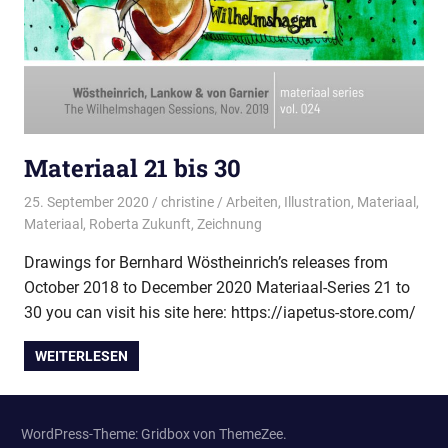
Materiaal 21 bis 30
25. September 2020
christine
Arbeiten
,
Illustration
,
Materiaal
,
Materiaal
,
Roberta Zukunft
,
Zeichnung
Drawings for Bernhard Wöstheinrich’s releases from
October 2018 to December 2020 Materiaal-Series 21 to
30 you can visit his site here: https://iapetus-store.com/
WEITERLESEN
WordPress-Theme: Gridbox von ThemeZee.