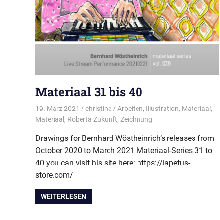
Materiaal 31 bis 40
19. März 2021
christine
Arbeiten
,
Illustration
,
Materiaal
,
Materiaal
,
Roberta Zukunft
,
Zeichnung
Drawings for Bernhard Wöstheinrich’s releases from
October 2020 to March 2021 Materiaal-Series 31 to
40 you can visit his site here: https://iapetus-
store.com/
WEITERLESEN