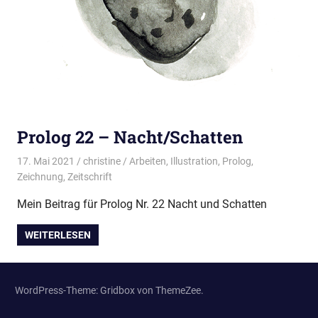
Prolog 22 – Nacht/Schatten
17. Mai 2021
christine
Arbeiten
,
Illustration
,
Prolog
,
Zeichnung
,
Zeitschrift
Mein Beitrag für Prolog Nr. 22 Nacht und Schatten
WEITERLESEN
WordPress-Theme: Gridbox von ThemeZee.