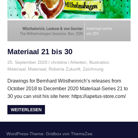
Materiaal 21 bis 30
25. September 2020
christine
Arbeiten
,
Illustration
,
Materiaal
,
Materiaal
,
Roberta Zukunft
,
Zeichnung
Drawings for Bernhard Wöstheinrich’s releases from
October 2018 to December 2020 Materiaal-Series 21 to
30 you can visit his site here: https://iapetus-store.com/
WEITERLESEN
WordPress-Theme: Gridbox von ThemeZee.