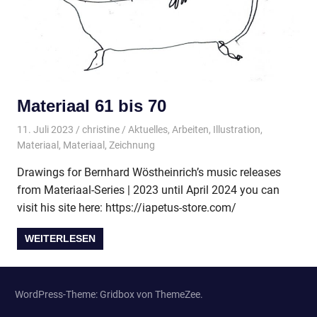
Materiaal 61 bis 70
11. Juli 2023
christine
Aktuelles
,
Arbeiten
,
Illustration
,
Materiaal
,
Materiaal
,
Zeichnung
Drawings for Bernhard Wöstheinrich’s music releases
from Materiaal-Series | 2023 until April 2024 you can
visit his site here: https://iapetus-store.com/
WEITERLESEN
WordPress-Theme: Gridbox von ThemeZee.