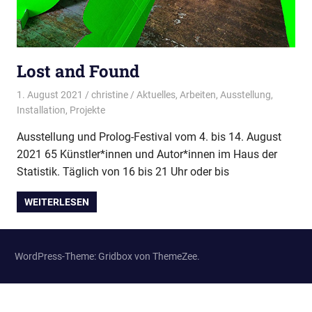
Lost and Found
1. August 2021
christine
Aktuelles
,
Arbeiten
,
Ausstellung
,
Installation
,
Projekte
Ausstellung und Prolog-Festival vom 4. bis 14. August
2021 65 Künstler*innen und Autor*innen im Haus der
Statistik. Täglich von 16 bis 21 Uhr oder bis
WEITERLESEN
WordPress-Theme: Gridbox von ThemeZee.