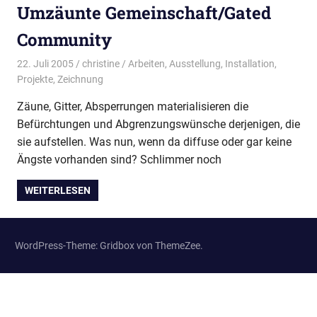
Umzäunte Gemeinschaft/Gated
Community
22. Juli 2005
christine
Arbeiten
,
Ausstellung
,
Installation
,
Projekte
,
Zeichnung
Zäune, Gitter, Absperrungen materialisieren die
Befürchtungen und Abgrenzungswünsche derjenigen, die
sie aufstellen. Was nun, wenn da diffuse oder gar keine
Ängste vorhanden sind? Schlimmer noch
WEITERLESEN
WordPress-Theme: Gridbox von ThemeZee.