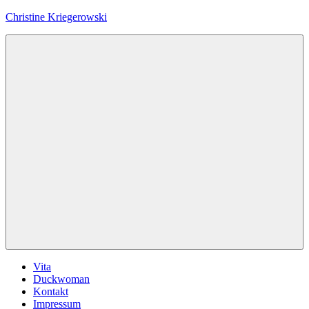
Zum
Christine Kriegerowski
Inhalt
springen
Menü
Vita
Duckwoman
Kontakt
Impressum