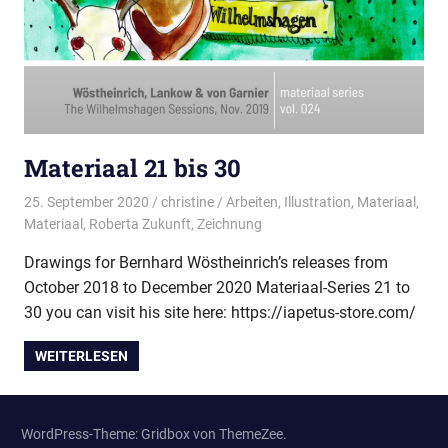
Materiaal 21 bis 30
25. September 2020
christine
Arbeiten
,
Illustration
,
Materiaal
,
Materiaal
,
Roberta Zukunft
,
Zeichnung
Drawings for Bernhard Wöstheinrich’s releases from
October 2018 to December 2020 Materiaal-Series 21 to
30 you can visit his site here: https://iapetus-store.com/
WEITERLESEN
WordPress-Theme: Gridbox von ThemeZee.