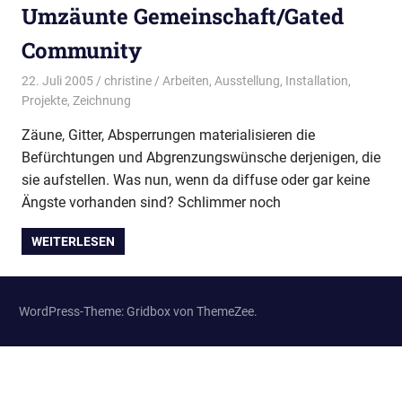
Umzäunte Gemeinschaft/Gated
Community
22. Juli 2005
christine
Arbeiten
,
Ausstellung
,
Installation
,
Projekte
,
Zeichnung
Zäune, Gitter, Absperrungen materialisieren die
Befürchtungen und Abgrenzungswünsche derjenigen, die
sie aufstellen. Was nun, wenn da diffuse oder gar keine
Ängste vorhanden sind? Schlimmer noch
WEITERLESEN
WordPress-Theme: Gridbox von ThemeZee.