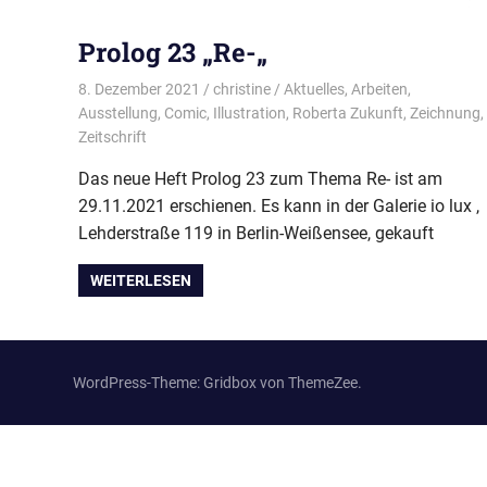
Prolog 23 „Re-„
8. Dezember 2021
christine
Aktuelles
,
Arbeiten
,
Ausstellung
,
Comic
,
Illustration
,
Roberta Zukunft
,
Zeichnung
,
Zeitschrift
Das neue Heft Prolog 23 zum Thema Re- ist am
29.11.2021 erschienen. Es kann in der Galerie io lux ,
Lehderstraße 119 in Berlin-Weißensee, gekauft
WEITERLESEN
WordPress-Theme: Gridbox von ThemeZee.