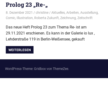
Prolog 23 „Re-„
8. Dezember 2021
christine
Aktuelles
,
Arbeiten
,
Ausstellung
,
Comic
,
Illustration
,
Roberta Zukunft
,
Zeichnung
,
Zeitschrift
Das neue Heft Prolog 23 zum Thema Re- ist am
29.11.2021 erschienen. Es kann in der Galerie io lux ,
Lehderstraße 119 in Berlin-Weißensee, gekauft
WEITERLESEN
WordPress-Theme: Gridbox von ThemeZee.