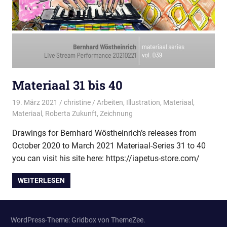
Materiaal 31 bis 40
19. März 2021
christine
Arbeiten
,
Illustration
,
Materiaal
,
Materiaal
,
Roberta Zukunft
,
Zeichnung
Drawings for Bernhard Wöstheinrich’s releases from
October 2020 to March 2021 Materiaal-Series 31 to 40
you can visit his site here: https://iapetus-store.com/
WEITERLESEN
WordPress-Theme: Gridbox von ThemeZee.