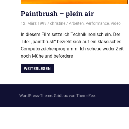
Paintbrush – plein air
12. März 1999
christine
Arbeiten
,
Performance
,
Video
In diesem Film setze ich Technik ironisch ein. Der
Titel „paintbrush“ bezieht sich auf ein klassisches
Computerzeichenprogramm. Ich scheue weder Zeit
noch Mühe und befördere
WEITERLESEN
WordPress-Theme: Gridbox von ThemeZee.