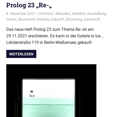
Prolog 23 „Re-„
8. Dezember 2021
christine
Aktuelles
,
Arbeiten
,
Ausstellung
,
Comic
,
Illustration
,
Roberta Zukunft
,
Zeichnung
,
Zeitschrift
Das neue Heft Prolog 23 zum Thema Re- ist am
29.11.2021 erschienen. Es kann in der Galerie io lux ,
Lehderstraße 119 in Berlin-Weißensee, gekauft
WEITERLESEN