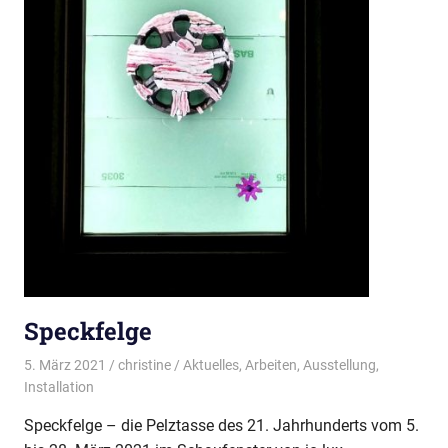
Speckfelge
5. März 2021
christine
Aktuelles
,
Arbeiten
,
Ausstellung
,
Installation
Speckfelge – die Pelztasse des 21. Jahrhunderts vom 5.