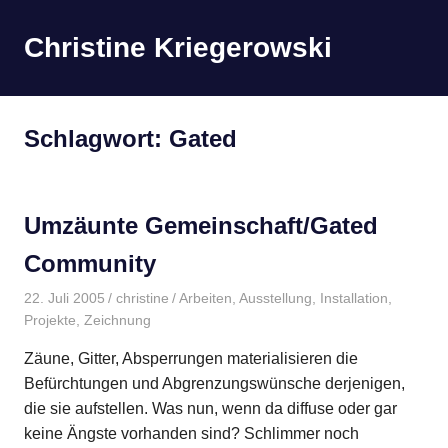
Zum
Inhalt
Christine Kriegerowski
MENÜ
springen
Schlagwort:
Gated
Umzäunte Gemeinschaft/Gated
Community
22. Juli 2005
christine
Arbeiten
,
Ausstellung
,
Installation
,
Projekte
,
Zeichnung
Zäune, Gitter, Absperrungen materialisieren die
Befürchtungen und Abgrenzungswünsche derjenigen,
die sie aufstellen. Was nun, wenn da diffuse oder gar
keine Ängste vorhanden sind? Schlimmer noch