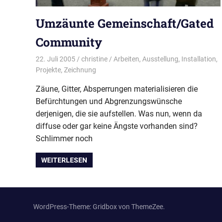
Umzäunte Gemeinschaft/Gated
Community
22. Juli 2005
christine
Arbeiten
,
Ausstellung
,
Installation
,
Projekte
,
Zeichnung
Zäune, Gitter, Absperrungen materialisieren die
Befürchtungen und Abgrenzungswünsche
derjenigen, die sie aufstellen. Was nun, wenn da
diffuse oder gar keine Ängste vorhanden sind?
Schlimmer noch
WEITERLESEN
WordPress-Theme: Gridbox von ThemeZee.