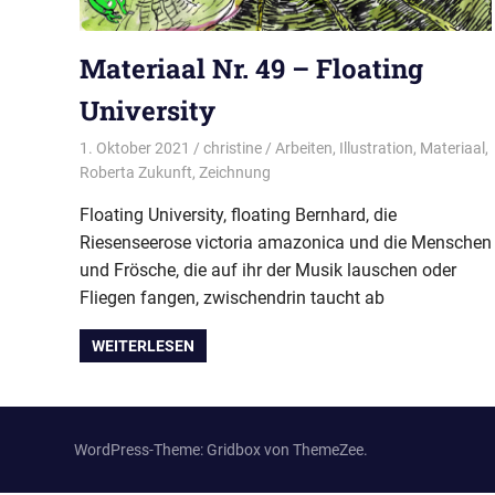
Materiaal Nr. 49 – Floating
University
1. Oktober 2021
christine
Arbeiten
,
Illustration
,
Materiaal
,
Roberta Zukunft
,
Zeichnung
Floating University, floating Bernhard, die
Riesenseerose victoria amazonica und die Menschen
und Frösche, die auf ihr der Musik lauschen oder
Fliegen fangen, zwischendrin taucht ab
WEITERLESEN
WordPress-Theme: Gridbox von ThemeZee.