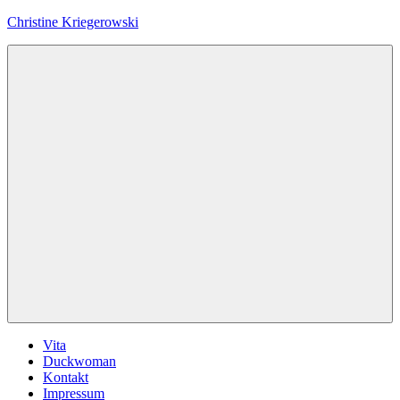
Zum
Christine Kriegerowski
Inhalt
springen
Menü
Vita
Duckwoman
Kontakt
Impressum