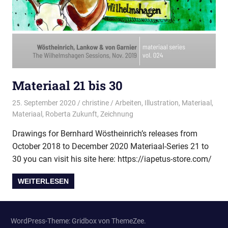
Materiaal 21 bis 30
25. September 2020
christine
Arbeiten
,
Illustration
,
Materiaal
,
Materiaal
,
Roberta Zukunft
,
Zeichnung
Drawings for Bernhard Wöstheinrich’s releases from
October 2018 to December 2020 Materiaal-Series 21 to
30 you can visit his site here: https://iapetus-store.com/
WEITERLESEN
WordPress-Theme: Gridbox von ThemeZee.