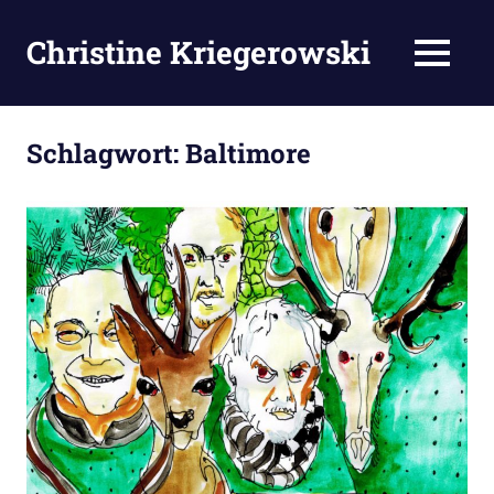
Zum
Inhalt
Christine Kriegerowski
MENÜ
springen
Schlagwort:
Baltimore