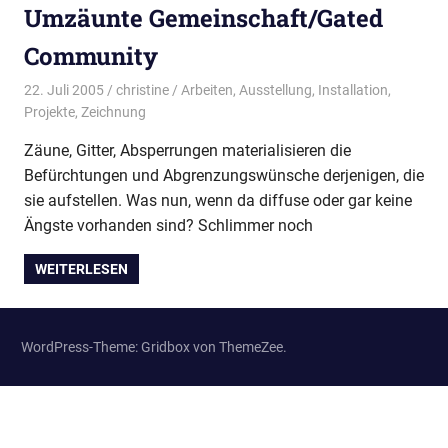
Umzäunte Gemeinschaft/Gated
Community
22. Juli 2005
christine
Arbeiten
,
Ausstellung
,
Installation
,
Projekte
,
Zeichnung
Zäune, Gitter, Absperrungen materialisieren die
Befürchtungen und Abgrenzungswünsche derjenigen, die
sie aufstellen. Was nun, wenn da diffuse oder gar keine
Ängste vorhanden sind? Schlimmer noch
WEITERLESEN
WordPress-Theme: Gridbox von ThemeZee.