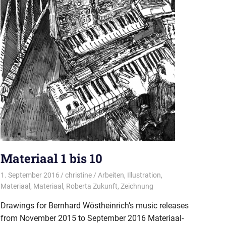
Materiaal 1 bis 10
1. September 2016
christine
Arbeiten
,
Illustration
,
Materiaal
,
Materiaal
,
Roberta Zukunft
,
Zeichnung
Drawings for Bernhard Wöstheinrich’s music releases
from November 2015 to September 2016 Materiaal-